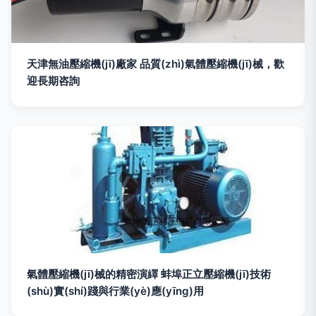
天津無油壓縮機(jī)廠家 品質(zhì)氣體壓縮機(jī)械，歡
迎長期咨詢
氣體壓縮機(jī)械的精密演繹 蚌埠正立壓縮機(jī)技術
(shù)實(shí)踐與行業(yè)應(yīng)用