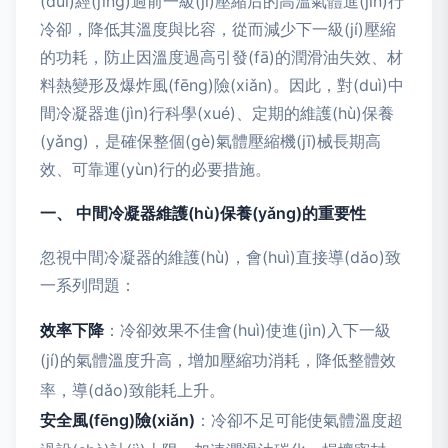
(duì)經(jīng)過前一級(jí)壓縮后的高溫氣體進(jìn)行
冷卻，降低其溫度與比容，從而減少下一級(jí)壓縮
的功耗，防止因溫度過高引發(fā)的潤滑油失效、材
料熱變形及爆炸風(fēng)險(xiǎn)。因此，對(duì)中
間冷凝器進(jìn)行科學(xué)、定期的維護(hù)保養
(yǎng)，是確保整個(gè)氣體壓縮機(jī)械長期高
效、可靠運(yùn)行的必要措施。
一、 中間冷凝器維護(hù)保養(yǎng)的重要性
忽視中間冷凝器的維護(hù)，會(huì)直接導(dǎo)致
一系列問題：
效率下降
：冷卻效果不佳會(huì)使進(jìn)入下一級
(jí)的氣體溫度升高，增加壓縮功消耗，降低整體效
率，導(dǎo)致能耗上升。
安全風(fēng)險(xiǎn)
：冷卻不足可能使氣體溫度超