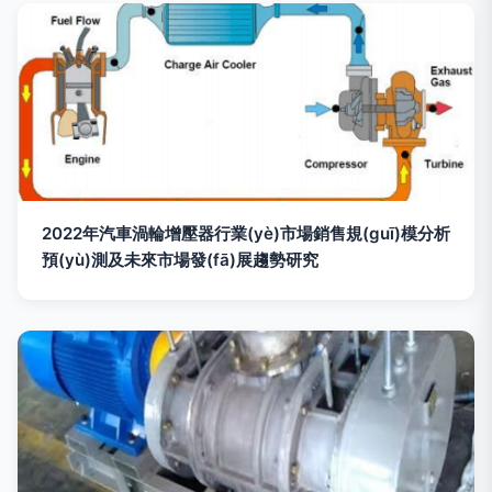
2022年汽車渦輪增壓器行業(yè)市場銷售規(guī)模分析
預(yù)測及未來市場發(fā)展趨勢研究