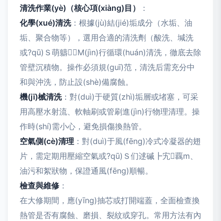
清洗作業(yè)（核心項(xiàng)目）
：
化學(xué)清洗
：根據(jù)結(jié)垢成分（水垢、油
垢、聚合物等），選用合適的清洗劑（酸洗、堿洗
或?qū)Ｓ萌軇┻M(jìn)行循環(huán)清洗，徹底去除
管壁沉積物。操作必須規(guī)范，清洗后需充分中
和與沖洗，防止設(shè)備腐蝕。
機(jī)械清洗
：對(duì)于硬質(zhì)垢層或堵塞，可采
用高壓水射流、軟軸刷或管刷進(jìn)行物理清理。操
作時(shí)需小心，避免損傷換熱管。
空氣側(cè)清理
：對(duì)于風(fēng)冷式冷凝器的翅
片，需定期用壓縮空氣或?qū)Ｓ们逑磩┣宄覊m、
油污和絮狀物，保證通風(fēng)順暢。
檢查與維修
：
在大修期間，應(yīng)抽芯或打開端蓋，全面檢查換
熱管是否有腐蝕、磨損、裂紋或穿孔。常用方法有內