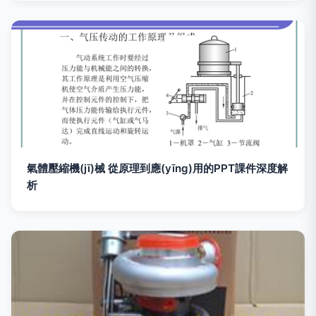
氣體壓縮機(jī)械 從原理到應(yīng)用的PPT課件深度解
析