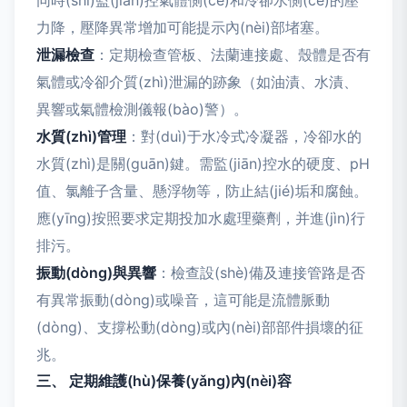
同時(shí)監(jiān)控氣體側(cè)和冷卻水側(cè)的壓
力降，壓降異常增加可能提示內(nèi)部堵塞。
泄漏檢查
：定期檢查管板、法蘭連接處、殼體是否有
氣體或冷卻介質(zhì)泄漏的跡象（如油漬、水漬、
異響或氣體檢測儀報(bào)警）。
水質(zhì)管理
：對(duì)于水冷式冷凝器，冷卻水的
水質(zhì)是關(guān)鍵。需監(jiān)控水的硬度、pH
值、氯離子含量、懸浮物等，防止結(jié)垢和腐蝕。
應(yīng)按照要求定期投加水處理藥劑，并進(jìn)行
排污。
振動(dòng)與異響
：檢查設(shè)備及連接管路是否
有異常振動(dòng)或噪音，這可能是流體脈動
(dòng)、支撐松動(dòng)或內(nèi)部部件損壞的征
兆。
三、 定期維護(hù)保養(yǎng)內(nèi)容