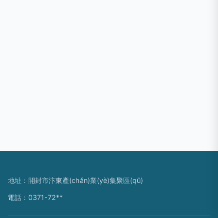
地址：開封市汴東產(chǎn)業(yè)集聚區(qū)
電話：0371-72**