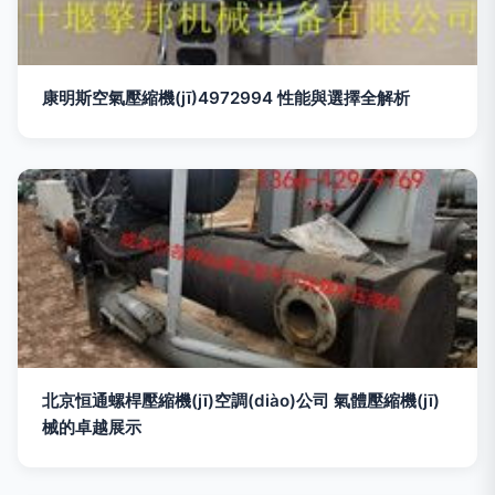
康明斯空氣壓縮機(jī)4972994 性能與選擇全解析
北京恒通螺桿壓縮機(jī)空調(diào)公司 氣體壓縮機(jī)
械的卓越展示