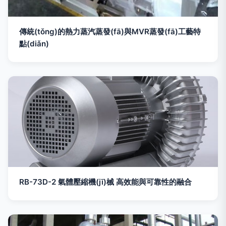
傳統(tǒng)的熱力蒸汽蒸發(fā)與MVR蒸發(fā)工藝特
點(diǎn)
RB-73D-2 氣體壓縮機(jī)械 高效能與可靠性的融合