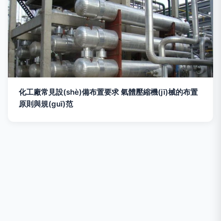
化工廠常見設(shè)備布置要求 氣體壓縮機(jī)械的布置
原則與規(guī)范