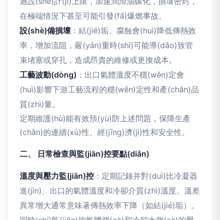
過設(shè)計(jì)上限，加速潤滑油碳化，損壞密封，
在極端情況下甚至可能引發(fā)爆燃事故。
設(shè)備損壞
：結(jié)垢、腐蝕會(huì)降低傳熱效
率，增加流阻，嚴(yán)重時(shí)可能導(dǎo)致管
束堵塞或穿孔，造成昂貴的維修或更換成本。
工藝波動(dòng)
：出口氣體溫度不穩(wěn)定會
(huì)影響下游工藝流程的穩(wěn)定性和產(chǎn)品
質(zhì)量。
定期維護(hù)能有效預(yù)防上述問題，保障生產
(chǎn)的連續(xù)性、經(jīng)濟(jì)性和安全性。
二、 日常檢查與監(jiān)控要點(diǎn)
溫度與壓力監(jiān)控
：定期記錄并對(duì)比冷凝器
進(jìn)、出口的氣體溫度和冷卻介質(zhì)溫度。溫差
異常增大通常意味著傳熱效率下降（如結(jié)垢）。