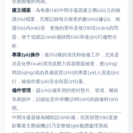
全面檢修的周期。
建立檔案
：為每臺(tái)中間冷凝器建立獨(dú)立的維
護(hù)檔案，完整記錄每次檢查的數(shù)據(jù)、維
護(hù)內(nèi)容、更換的零件及發(fā)現(xiàn)的問
題，便于追蹤設(shè)備狀態(tài)和進(jìn)行趨勢分
析。
專業(yè)操作
：復(fù)雜的清洗和檢修工作，尤其是
涉及化學(xué)清洗或壓力容器開蓋檢查，應(yīng)
聘請(qǐng)或由具備資質(zhì)的專業(yè)人員進(jìn)
行，確保作業(yè)安全與質(zhì)量。
備件管理
：儲(chǔ)備常用的密封墊片、管堵、螺栓
等易損件，以縮短意外停機(jī)時(shí)的維修時(shí)
間。
中間冷凝器雖為輔助設(shè)備，但其狀態(tài)直接
影響著主壓縮機(jī)乃至整個(gè)氣體處理系統