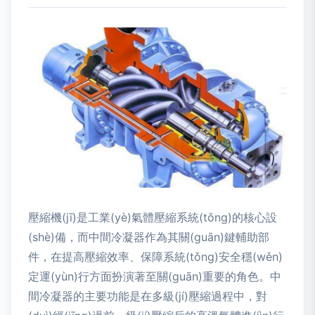
壓縮機(jī)是工業(yè)氣體壓縮系統(tǒng)的核心設
(shè)備，而中間冷凝器作為其關(guān)鍵輔助部
件，在提高壓縮效率、保障系統(tǒng)安全穩(wěn)
定運(yùn)行方面扮演著至關(guān)重要的角色。中
間冷凝器的主要功能是在多級(jí)壓縮過程中，對