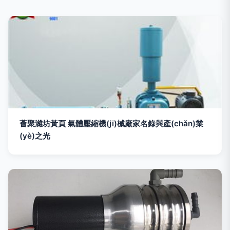
薈聚濰坊黃頁 氣體壓縮機(jī)械廠家名錄與產(chǎn)業
(yè)之光