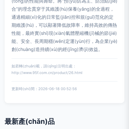
(tǒng)的性能與壽命。將“預(yù)防為主、防治結(jié)
合”的理念貫穿于其維護(hù)保養(yǎng)的全過程，
通過精細(xì)化的日常監(jiān)控和規(guī)范化的定
期維護(hù)，可以顯著降低故障率，維持高效的傳熱
性能，最終實(shí)現(xiàn)氣體壓縮機(jī)械的節(jié)
能、安全、長周期穩(wěn)定運(yùn)行，為企業(yè)
創(chuàng)造持續(xù)的經(jīng)濟(jì)效益。
如若轉(zhuǎn)載，請(qǐng)注明出處：
http://www.95f.com.cn/product/26.html
更新時(shí)間：2026-06-18 00:52:56
最新產(chǎn)品